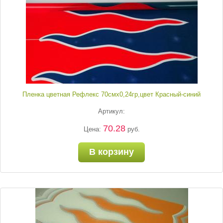
Пленка цветная Рефлекс 70смх0,24гр,цвет Красный-синий
Артикул:
70.28
Цена:
руб.
В корзину