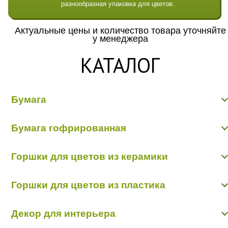
разнообразная упаковка для цветов.
Актуальные цены и количество товара уточняйте
у менеджера
КАТАЛОГ
Бумага
Бумага гладкая крафт
Бумага гофрированная
Бумага гофрированная/металл/переход
Бумага Дизайнерская "Тренд"
Бумага гофрированная
Бумага жатая крафт
Горшки для цветов из керамики
Бумага жатая цветная, с напылением
Бумага матовая
Керамика пр-во Китай
Бумага рельефная
Горшки для цветов из пластика
Керамика пр-во Польша
Пергамент, глянец, калька
Пленка - тишью
Горшки пластик в ассортименте
Декор для интерьера
Кашпо пластик пр-во Польша