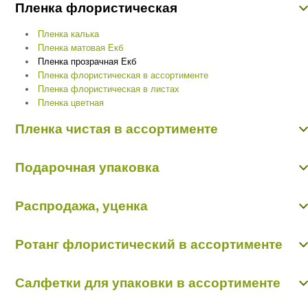
Пленка флористическая
Пленка 50 см/10 м прозрачная с рисунком
Пленка калька
Пленка матовая Екб
Пленка прозрачная Екб
Пленка флористическая в ассортименте
Пленка флористическая в листах
Пленка цветная
Пленка чистая в ассортименте
Пленка чистая в ассортименте
Подарочная упаковка
Банты подарочные
Распродажа, уценка
Бумага для упаковки подарков
Пакеты подарочные
Органза с рисунком 0,48 м х 9,14 м
Подарочные коробки
Ротанг флористический в ассортименте
Органза-сетка 0,48 м х 4,57 м
Распродажа, уценка
Ротанг в мотке
Салфетки для упаковки в ассортименте
Ротанг распушной
шарики из ротанга